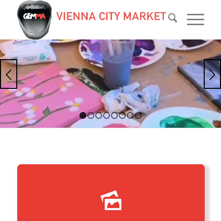
1
2
3
4
5
6
7
8
Hier geht’s zur Bildergalerie.
Viel Spaß!