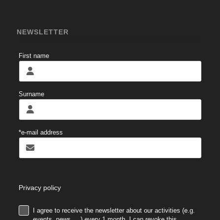
NEWSLETTER
First name
Surname
*e-mail address
Privacy policy
I agree to receive the newsletter about our activities (e.g.
.
events, news, ...) every 1 month. I can revoke this